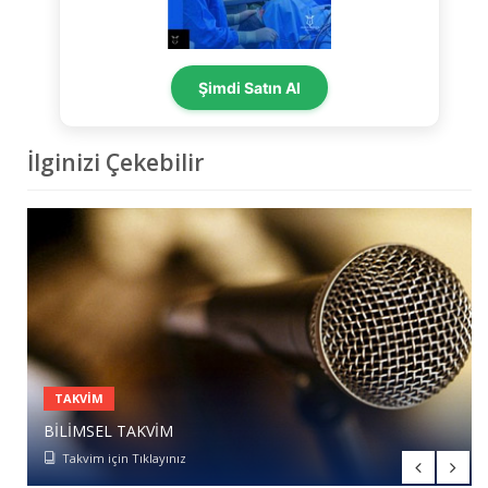
Şimdi Satın Al
İlginizi Çekebilir
TAKVIM
BILIMSEL TAKVIM
ÜYELIK BAŞVURUSU
Takvim için Tıklayınız
Form için Tıklayınız