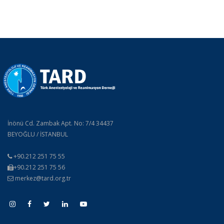
İnönü Cd. Zambak Apt. No: 7/4 34437
BEYOĞLU / İSTANBUL
+90.212 251 75 55
+90.212 251 75 56
merkez@tard.org.tr