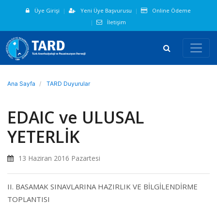
Üye Girişi
Yeni Üye Başvurusu
Online Ödeme
İletişim
Ana Sayfa
TARD Duyurular
EDAIC ve ULUSAL
YETERLİK
13 Haziran 2016 Pazartesi
II. BASAMAK SINAVLARINA HAZIRLIK VE BİLGİLENDİRME
TOPLANTISI