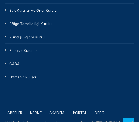
Etik Kurallar ve Onur Kurulu
Bölge Temsilciliği Kurulu
Yurtdışı Eğitim Bursu
Bilimsel Kurullar
ÇABA
Uzman Okulları
HABERLER
KARNE
AKADEMI
PORTAL
DERGI
TARD - Türk Anesteziyoloji ve Reanimasyon Derneği ©2001-2026 | coded
by
eXemedia