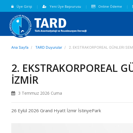
Üye Girişi
Yeni Üye Başvurusu
Online Ödeme
Ana Sayfa
TARD Duyurular
2. EKSTRAKORPOREAL GÜNLERI SEM
2. EKSTRAKORPOREAL G
İZMİR
3 Temmuz 2026 Cuma
26 Eylül 2026 Grand Hyatt İzmir İstinyePark