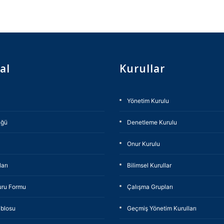
al
Kurullar
Yönetim Kurulu
üğü
Denetleme Kurulu
Onur Kurulu
arı
Bilimsel Kurullar
uru Formu
Çalışma Grupları
blosu
Geçmiş Yönetim Kurulları