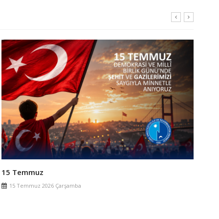
5.Zonguldak’ta Sonbahar-Obez Hastada Anestezi ve
Güvenlik
6 Temmuz 2026 Pazartesi