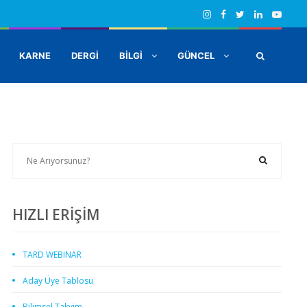
KARNE
DERGİ
BİLGİ
GÜNCEL
HIZLI ERİŞİM
TARD WEBINAR
Aday Üye Tablosu
Bilimsel Takvim