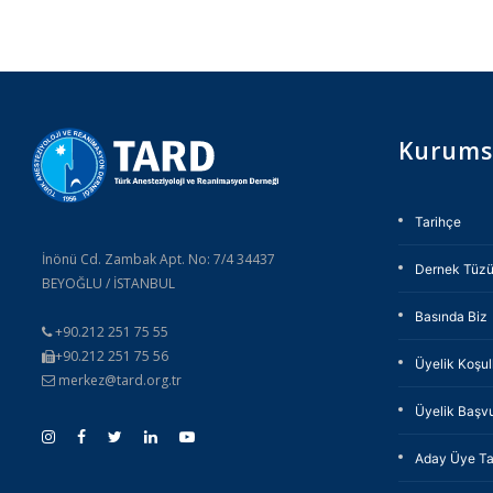
Kurums
Tarihçe
İnönü Cd. Zambak Apt. No: 7/4 34437
Dernek Tüz
BEYOĞLU / İSTANBUL
Basında Biz
+90.212 251 75 55
+90.212 251 75 56
Üyelik Koşull
merkez@tard.org.tr
Üyelik Başv
Aday Üye Ta