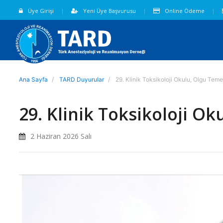
Üye Girişi
Yeni Üye Başvurusu
Online Ödeme
Ana Sayfa
TARD Duyurular
29. Klinik Toksikoloji Okulu, Olgu Temel
29. Klinik Toksikoloji Ok
2 Haziran 2026 Salı