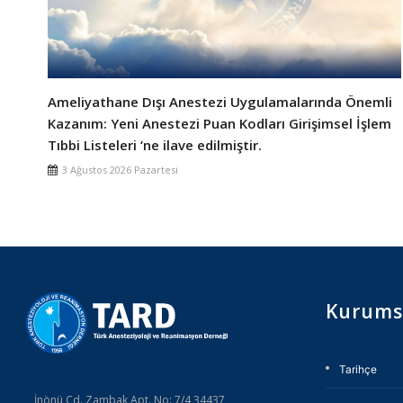
Ameliyathane Dışı Anestezi Uygulamalarında Önemli
Kazanım: Yeni Anestezi Puan Kodları Girişimsel İşlem
Tıbbi Listeleri ‘ne ilave edilmiştir.
3 Ağustos 2026 Pazartesi
Kurums
Tarihçe
İnönü Cd. Zambak Apt. No: 7/4 34437