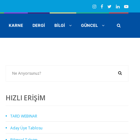
KARNE
DERGİ
BİLGİ
GÜNCEL
HIZLI ERİŞİM
TARD WEBINAR
Aday Üye Tablosu
Bilimsel Takvim