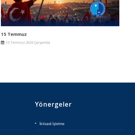
15 Temmuz
5.
Gü
15 Temmuz 2026 Çarşamba
6
Yönergeler
İktisadi İşletme