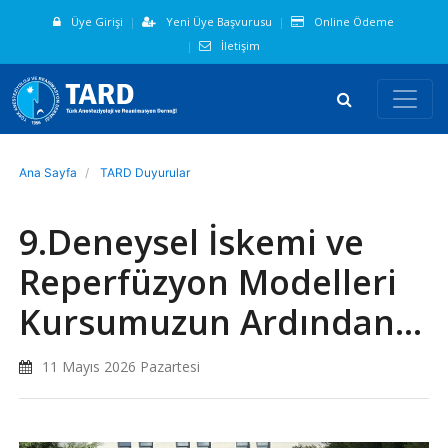
Üye Girişi
Yeni Üye Başvurusu
Online Ödeme
İletişim
Ana Sayfa
TARD Duyurular
9.Deneysel İskemi ve
Reperfüzyon Modelleri
Kursumuzun Ardından…
11 Mayıs 2026 Pazartesi