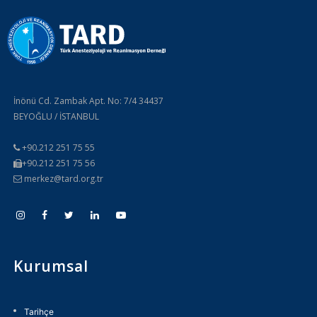
İnönü Cd. Zambak Apt. No: 7/4 34437
BEYOĞLU / İSTANBUL
+90.212 251 75 55
+90.212 251 75 56
merkez@tard.org.tr
Kurumsal
Tarihçe