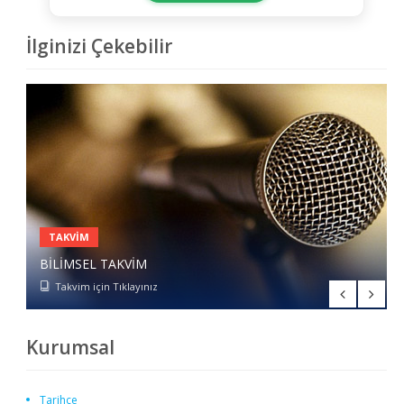
İlginizi Çekebilir
TAKVIM
BILIMSEL TAKVIM
ÜYELIK BAŞVURUSU
Takvim için Tıklayınız
Form için Tıklayınız
Kurumsal
Tarihçe