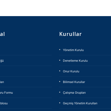
al
Kurullar
Yönetim Kurulu
üğü
Denetleme Kurulu
Onur Kurulu
arı
Bilimsel Kurullar
uru Formu
Çalışma Grupları
blosu
Geçmiş Yönetim Kurulları