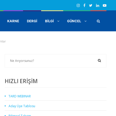
KARNE
DERGİ
BİLGİ
GÜNCEL
mlar
HIZLI ERİŞİM
TARD WEBINAR
Aday Üye Tablosu
Bilimsel Takvim