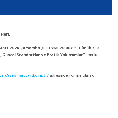
leri,
Mart 2026 Çarşamba
günü saat
20.00
’de
“Günübirlik
, Güncel Standartlar ve Pratik Yaklaşımlar”
konulu
ps://webinar.tard.org.tr/
adresinden online olarak