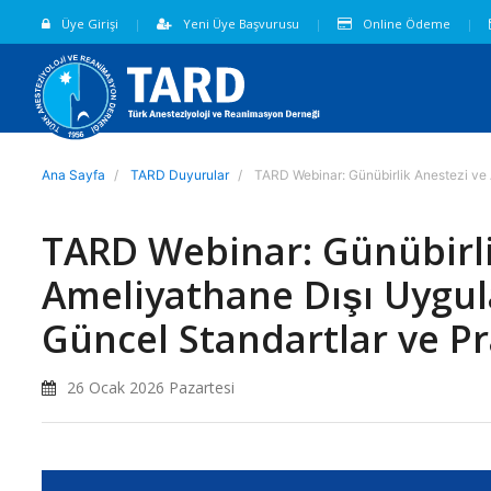
Üye Girişi
Yeni Üye Başvurusu
Online Ödeme
Ana Sayfa
TARD Duyurular
TARD Webinar: Günübirlik Anestezi ve A
TARD Webinar: Günübirl
Ameliyathane Dışı Uygula
Güncel Standartlar ve Pr
26 Ocak 2026 Pazartesi