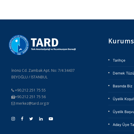
Kurums
Tarihçe
İnönü Cd. Zambak Apt. No: 7/4 34437
Dernek Tüz
BEYOĞLU / İSTANBUL
Basında Biz
+90.212 251 75 55
+90.212 251 75 56
Üyelik Koşull
merkez@tard.org.tr
Üyelik Başv
Aday Üye Ta